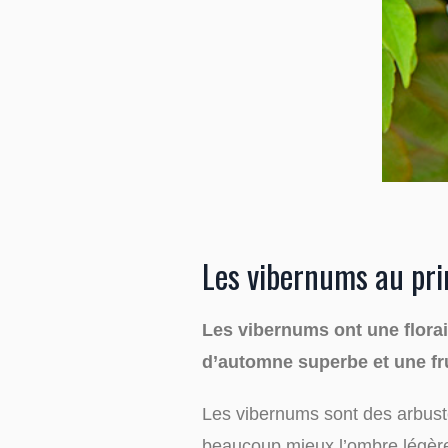
Les vibernums au pr
Les vibernums ont une florai
d’automne superbe et une fru
Les vibernums sont des arbustes
beaucoup mieux l’ombre légère