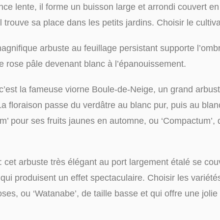
nce lente, il forme un buisson large et arrondi couvert en
rouve sa place dans les petits jardins. Choisir le cultiva
agnifique arbuste au feuillage persistant supporte l’ombre
ine rose pâle devenant blanc à l’épanouissement.
 c’est la fameuse viorne Boule-de-Neige, un grand arbust
 La floraison passe du verdâtre au blanc pur, puis au bla
um’ pour ses fruits jaunes en automne, ou ‘Compactum’, 
: cet arbuste très élégant au port largement étalé se co
qui produisent un effet spectaculaire. Choisir les variét
ses, ou ‘Watanabe’, de taille basse et qui offre une jolie f