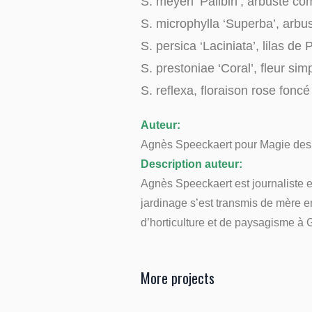
S. meyeri ‘Palibin’, arbuste co
S. microphylla ‘Superba’, arbus
S. persica ‘Laciniata’, lilas de 
S. prestoniae ‘Coral’, fleur sim
S. reflexa, floraison rose fonc
Auteur:
Agnès Speeckaert pour Magie des 
Description auteur:
Agnès Speeckaert est journaliste et
jardinage s’est transmis de mère en
d’horticulture et de paysagisme à
More projects