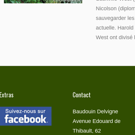
Nicolson (diplo
sauvegarder les l
actuelle. Harold 
West ont divisé le
Extras
Contact
Baudouin Delvigne
Avenue Edouard de
Thibault, 62