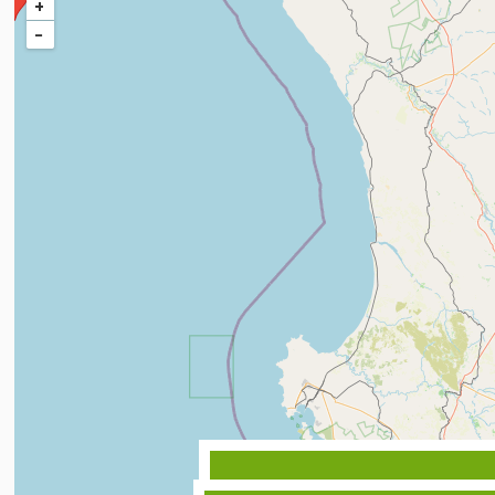
+
−
More details