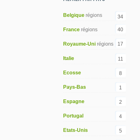
Belgique
34
40
France
17
Royaume-Uni
Italie
11
Ecosse
8
Pays-Bas
1
Espagne
2
Portugal
4
Etats-Unis
5