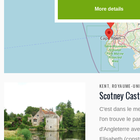
More details
KENT
,
ROYAUME-UNI
Scotney Cast
C'est dans le m
l'on trouve le p
d'Angleterre ave
Elisabeth (const