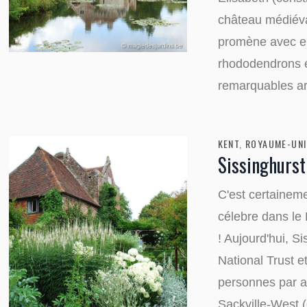
château médiéval
promène avec e
rhododendrons e
remarquables arb
KENT
,
ROYAUME-UNI
Sissinghurst
C'est certaineme
célebre dans le 
! Aujourd'hui, S
National Trust e
personnes par a
Sackville-West (