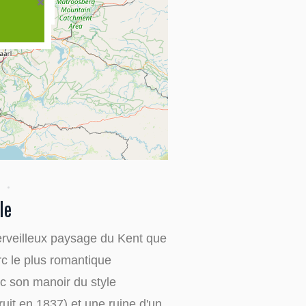
le
erveilleux paysage du Kent que
arc le plus romantique
c son manoir du style
ruit en 1837) et une ruine d'un