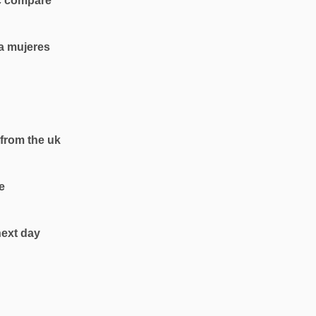
c compare
a mujeres
 from the uk
e
next day