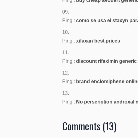
Ping :
buy cheap avodart generi
Ping :
como se usa el staxyn par
Ping :
xifaxan best prices
Ping :
discount rifaximin generic
Ping :
brand enclomiphene onlin
Ping :
No perscription androxal 
Comments (13)