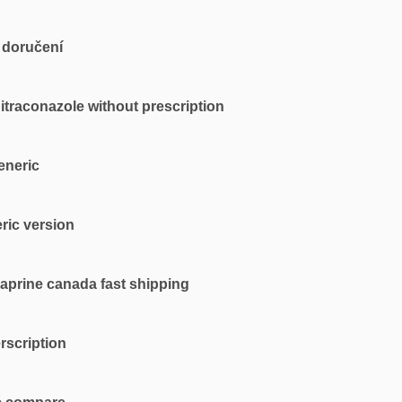
 doručení
 itraconazole without prescription
eneric
ric version
zaprine canada fast shipping
rscription