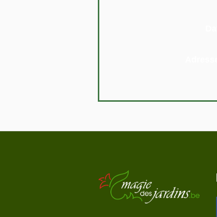
Da
Adress