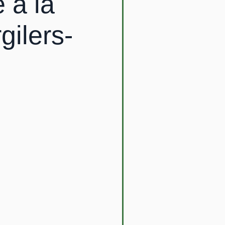
 à la
gilers-