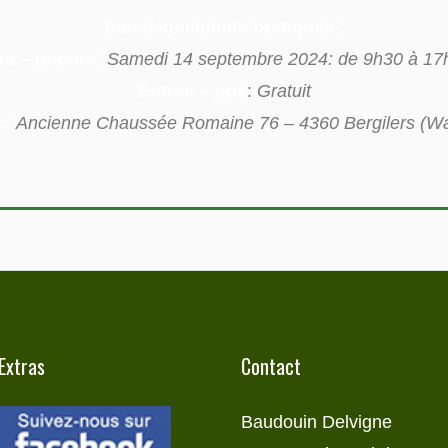
Renseignements pratiques :
te – horaire:
Samedi 14 septembre 2024: de 9h30 à 17
Entrée – prix
:
Gratuit
e:
Ancienne Chaussée Romaine 76 – 4360 Bergilers (
Extras
Contact
Baudouin Delvigne