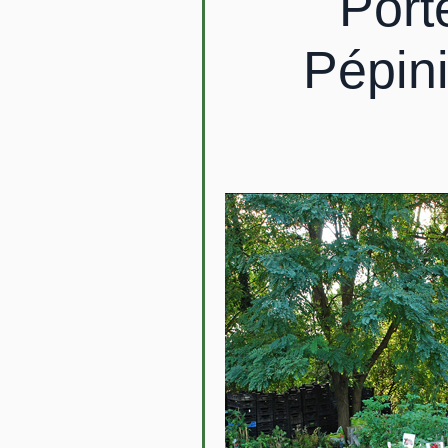
Port
Pépini