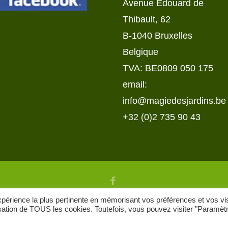
Avenue Edouard de
Thibault, 62
B-1040 Bruxelles
Belgique
TVA: BE0809 050 175
email:
info@magiedesjardins.be
+32 (0)2 735 90 43
expérience la plus pertinente en mémorisant vos préférences et vos vi
lisation de TOUS les cookies. Toutefois, vous pouvez visiter "Paramèt
/ Magie des Jardins © 2022 / All Rights Reserved