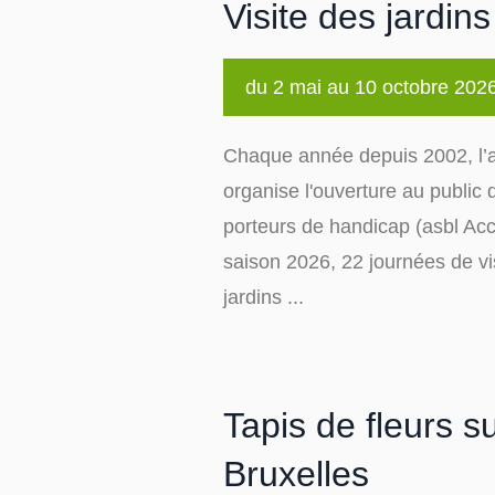
Visite des jardin
clé.
Évènements
du 2 mai au 10 octobre 202
Chaque année depuis 2002, l’a
organise l'ouverture au public d
porteurs de handicap (asbl Ac
saison 2026, 22 journées de vi
jardins ...
Tapis de fleurs s
Bruxelles