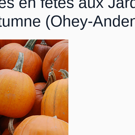
s en fêtes aux Jar
tumne (Ohey-Ande