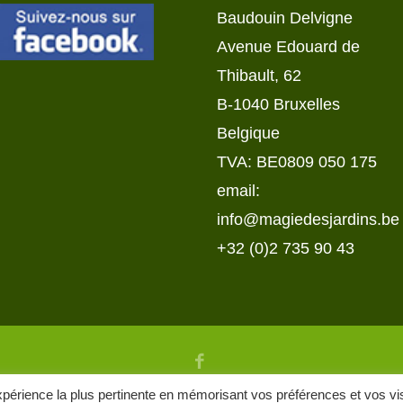
Baudouin Delvigne
Avenue Edouard de
Thibault, 62
B-1040 Bruxelles
Belgique
TVA: BE0809 050 175
email:
info@magiedesjardins.be
+32 (0)2 735 90 43
expérience la plus pertinente en mémorisant vos préférences et vos vi