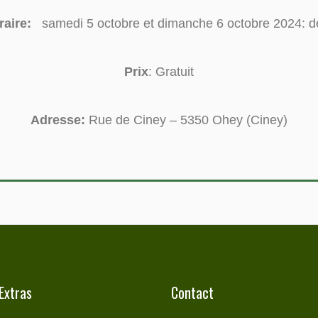
oraire:
samedi 5 octobre et dimanche 6 octobre 2024: d
Prix
: Gratuit
Adresse:
Rue de Ciney – 5350 Ohey (Ciney)
Extras
Contact