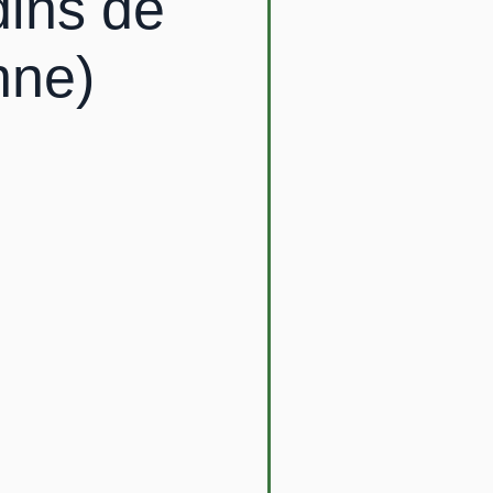
dins de
nne)