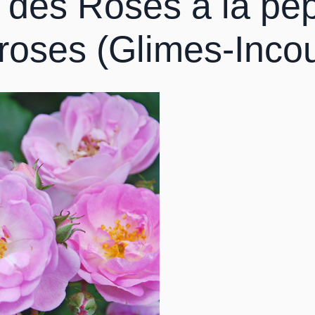
l des Roses à la pép
lroses (Glimes-Incou