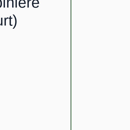
inière
rt)